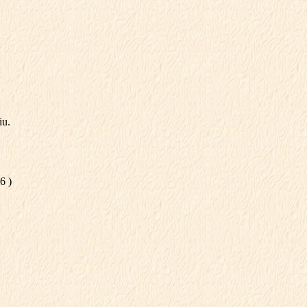
iu.
 )