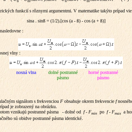
n
m
n
m
rických funkcií s rôznymi argumentmi. V matematike takýto prípad vie
sin
a
. sinß = (1/2).[cos (
a
- ß) - cos (
a
+ ß)]
 nasledovne :
snej vlny :
nosná vlna
dolné postranné
horné postranné
pásmo
pásmo
lačným signálom s frekvenciou
F
obsahuje okrem frekvencie
f
nosného
Prípad je zobrazený na obrázku.
otom vznikajú postranné pásma - dolné od
f - F
po
f - F
a ho
min
max
mačného sú obidve postranné pásma identické.