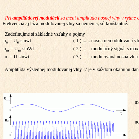
Pri
amplitúdovej modulácii
sa mení amplitúda nosnej vlny v rytme 
Frekvencia aj fáza modulovanej vlny sa nemenia, sú konštantné.
Zadefinujme si základné vzťahy a pojmy
u
= U
.sin
w
t
( 1 )
......
nosná nemodulovaná vln
n
n
u
= U
.sin
W
t
( 2 )
......
modulačný signál s ma
m
m
u = U.sin
w
t
( 3 )
......
modulovaná nosná vlna
Amplitúda výslednej modulovanej vlny
U
je v každom okamihu daná
mo
no