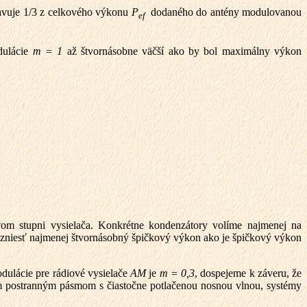
tavuje 1/3 z celkového výkonu
P
dodaného do antény modulovanou
ef
dulácie
m = 1
až štvornásobne väčší ako by bol maximálny výkon
m stupni vysielača. Konkrétne kondenzátory volíme najmenej na
é zniesť najmenej štvornásobný špičkový výkon ako je špičkový výkon
dulácie pre rádiové vysielače
AM
je
m = 0,3
, dospejeme k záveru, že
m postranným pásmom s čiastočne potlačenou nosnou vlnou, systémy