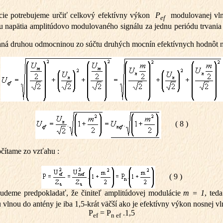
ácie potrebujeme určiť celkový efektívny výkon
P
modulovanej vlny 
ef
tu napätia amplitúdovo modulovaného signálu za jednu periódu trvania
á druhou odmocninou zo súčtu druhých mocnín efektívnych hodnôt napä
( 8 )
čítame zo vzťahu :
( 9 )
udeme predpokladať, že činiteľ amplitúdovej modulácie
m = 1
, ted
nou do antény je iba 1,5-krát väčší ako je efektívny výkon nosnej vl
P
= P
.1,5
ef
n ef