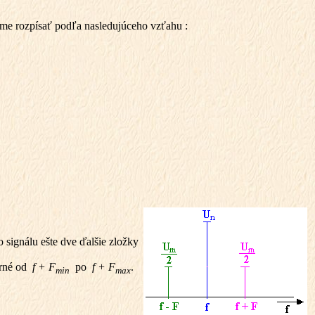
me rozpísať podľa nasledujúceho vzťahu :
 signálu ešte dve ďalšie zložky
rné od
f + F
po
f + F
.
min
max