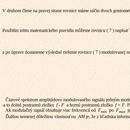
V druhom člene na pravej strane rovnice máme súčin dvoch goniomet
Použitím tohto matematického pravidla môžeme rovnicu ( 7 ) napísať
a po úprave dostaneme výsledné riešenie rovnice ( 7 ) modulovanej no
Čiarové spektrum amplitúdovo modulovaného signálu jedným modu
a to dolnú postrannú zložku
f - F
a hornú postrannú zložku
f + F
. 
Ak modulačný signál obsahuje viac frekvencií od
F
po
F
p
min
max
Ďalšou nemenej dôležitou vlastnosťou
AM
je, že z hľadiska infor