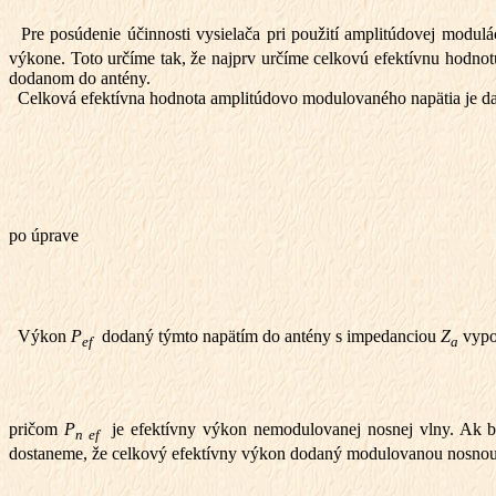
Pre posúdenie účinnosti vysielača pri použití amplitúdovej modul
výkone. Toto určíme tak, že najprv určíme celkovú efektívnu hodno
dodanom do antény.
Celková efektívna hodnota amplitúdovo modulovaného napätia je dan
po úprave
Výkon
P
dodaný týmto napätím do antény s impedanciou
Z
vypo
ef
a
pričom
P
je efektívny výkon nemodulovanej nosnej vlny. Ak b
n ef
dostaneme, že celkový efektívny výkon dodaný modulovanou nosnou vl