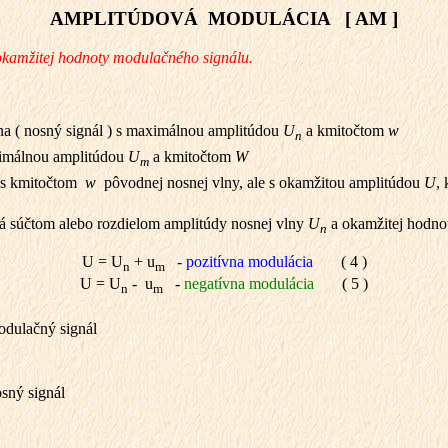
AMPLITÚDOVÁ MODULÁCIA [ AM ]
okamžitej hodnoty modulačného signálu.
a ( nosný signál ) s maximálnou amplitúdou
U
a kmitočtom
w
n
ximálnou amplitúdou
U
a kmitočtom
W
m
 s kmitočtom
w
pôvodnej nosnej vlny, ale s okamžitou amplitúdou
U
,
 súčtom alebo rozdielom amplitúdy nosnej vlny
U
a okamžitej hodno
n
U = U
+ u
-
pozitívna modulácia
( 4 )
n
m
U = U
- u
-
negatívna modulácia
( 5 )
n
m
dulačný signál
sný signál