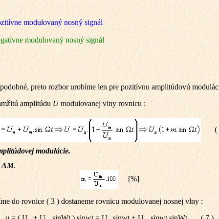
zitívne modulovaný nosný signál
gatívne modulovaný nosný signál
 podobné, preto rozbor urobíme len pre pozitívnu amplitúdovú modulác
kamžitú amplitúdu
U
modulovanej vlny rovnicu :
( 6
amplitúdovej modulácie.
e AM
.
[%]
e do rovnice ( 3 ) dostaneme rovnicu modulovanej nosnej vlny :
u = ( U
+ U
.sin
W
t ).sin
w
t = U
.sin
w
t + U
.sin
w
t.sin
W
t ( 7 )