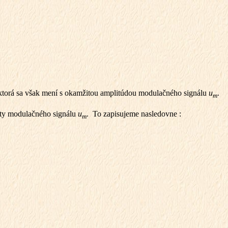
 ktorá sa však mení s okamžitou amplitúdou modulačného signálu
u
.
m
ty modulačného signálu
u
. To zapisujeme nasledovne :
m