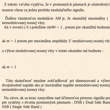
Z tohoto vzťahu vyplýva, že v postranných pásmach je sústredenýc
nosnou vlnou za jednu periódu modulačného signálu.
Ďalšou vlastnosťou modulácie
AM
je, že okamžitý maximálny ( 
nemodulovanej nosnej vlny.
Ak v rovnici ( 6 ) položíme
sin
W
t = 1
, potom pre okamžitú hodnot
ak
m = 1
potom pre maximálnu amplitúdy
U
modulovanej nosnej vlny 
a výkon modulovanej nosnej vlny v tomto okamihu má hodnotu :
ak
m = 1
Túto skutočnosť musíme zohľadňovať pri dimenzovaní a výbere 
dvojnásobné napätie ako je maximálne napätie nemodulovanej nosnej 
nemodulovanej nosnej vlny.
Na záver, ak sa teraz zamyslíme nad účinnosťou prenosu signálu
pre systémy s dvoma postrannými pásmami - DSB ( Dual Side Band 
SSB ( Single Side Band )