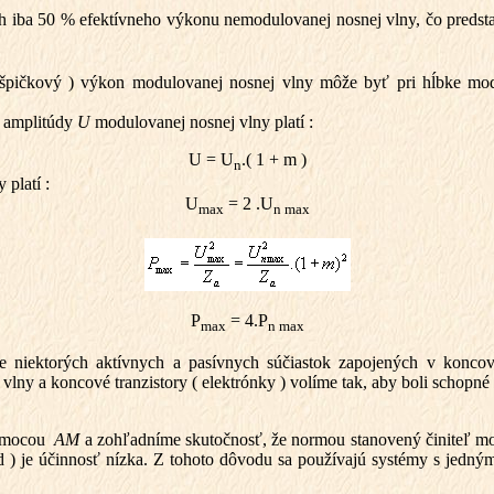
h iba 50 % efektívneho výkonu nemodulovanej nosnej vlny, čo preds
špičkový ) výkon modulovanej nosnej vlny môže byť pri hĺbke mo
u amplitúdy
U
modulovanej nosnej vlny platí :
U = U
.( 1 + m )
n
platí :
U
= 2 .U
max
n max
P
= 4.P
max
n max
niektorých aktívnych a pasívnych súčiastok zapojených v koncovo
vlny a koncové tranzistory ( elektrónky ) volíme tak, aby boli schopn
 pomocou
AM
a zohľadníme skutočnosť, že normou stanovený činiteľ mo
) je účinnosť nízka. Z tohoto dôvodu sa používajú systémy s jedný