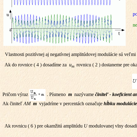
po
ne
Vlastnosti pozitívnej aj negatívnej amplitúdovej modulácie sú veľmi
Ak do rovnice ( 4 ) dosadíme za
u
rovnicu ( 2 ) dostaneme pre o
m
Pričom výraz
. Písmeno
m
nazývame
činiteľ - koeficient 
Ak činiteľ
AM
m
vyjadríme v percentách označuje
hĺbku moduláci
Ak rovnicu ( 6 ) pre okamžitú amplitúdu
U
modulovanej vlny dosadím